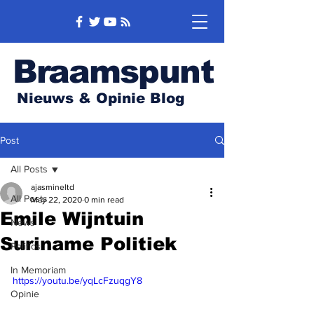
Braam
spunt
Nieuws & Opinie Blog
Post
All Posts
ajasmineltd
All Posts
May 22, 2020
0 min read
Emile Wijntuin
News
Suriname Politiek
Politics
In Memoriam
https://youtu.be/yqLcFzuqgY8
Opinie